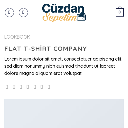
Skip
to
0
content
LOOKBOOK
FLAT T-SHIRT COMPANY
Lorem ipsum dolor sit amet, consectetuer adipiscing elit,
sed diam nonummy nibh euismod tincidunt ut laoreet
dolore magna aliquam erat volutpat.