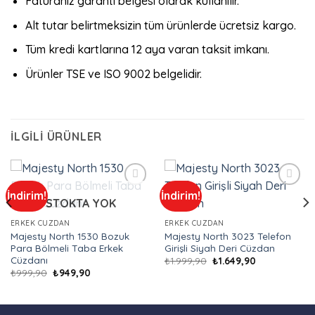
Faturanız garanti belgesi olarak kullanılır.
Alt tutar belirtmeksizin tüm ürünlerde ücretsiz kargo.
Tüm kredi kartlarına 12 aya varan taksit imkanı.
Ürünler TSE ve ISO 9002 belgelidir.
İLGILI ÜRÜNLER
İndirim!
İndirim!
Add to
Add to
STOKTA YOK
wishlist
wishlist
ERKEK CÜZDAN
ERKEK CÜZDAN
Majesty North 1530 Bozuk
Majesty North 3023 Telefon
Para Bölmeli Taba Erkek
Girişli Siyah Deri Cüzdan
Cüzdanı
Orijinal
Şu
₺
1.999,90
₺
1.649,90
fiyat:
andaki
Orijinal
Şu
₺
999,90
₺
949,90
₺1.999,90.
fiyat:
fiyat:
andaki
₺1.649,90.
₺999,90.
fiyat:
₺949,90.