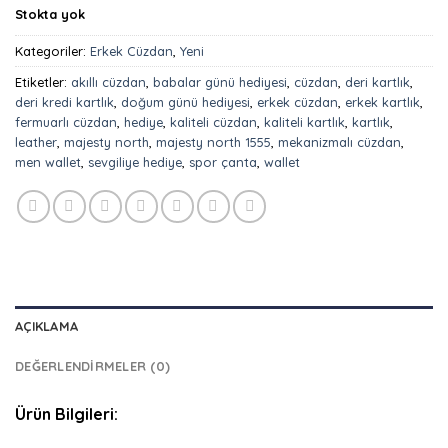
₺699,90.
Stokta yok
Kategoriler:
Erkek Cüzdan
,
Yeni
Etiketler:
akıllı cüzdan
,
babalar günü hediyesi
,
cüzdan
,
deri kartlık
,
deri kredi kartlık
,
doğum günü hediyesi
,
erkek cüzdan
,
erkek kartlık
,
fermuarlı cüzdan
,
hediye
,
kaliteli cüzdan
,
kaliteli kartlık
,
kartlık
,
leather
,
majesty north
,
majesty north 1555
,
mekanizmalı cüzdan
,
men wallet
,
sevgiliye hediye
,
spor çanta
,
wallet
AÇIKLAMA
DEĞERLENDIRMELER (0)
Ürün Bilgileri: