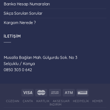
Banka Hesap Numaraları
Sıkça Sorulan Sorular
Kargom Nerede ?
İLETIŞIM
Musalla Bağları Mah. Gülyurdu Sok. No 3
Selçuklu / Konya
0850 303 0 642
Phone
CÜZDAN
ÇANTA
KARTLIK
AKSESUAR
HEDIYELIK
KEMER
İNDIRIM
WhatsApp