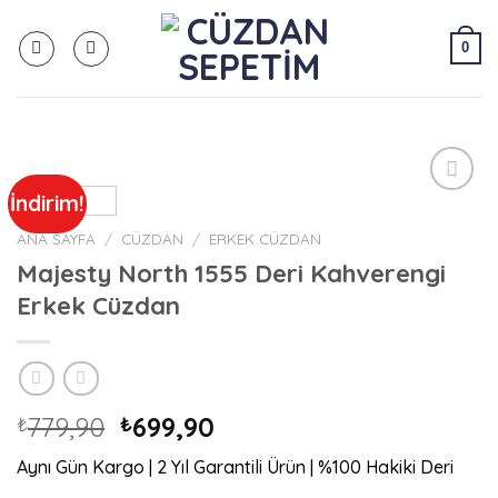
Skip
to
0
content
İndirim!
Add to
wishlist
ANA SAYFA
/
CÜZDAN
/
ERKEK CÜZDAN
Majesty North 1555 Deri Kahverengi
Erkek Cüzdan
Orijinal
Şu
779,90
699,90
₺
₺
fiyat:
andaki
Aynı Gün Kargo | 2 Yıl Garantili Ürün | %100 Hakiki Deri
₺779,90.
fiyat: