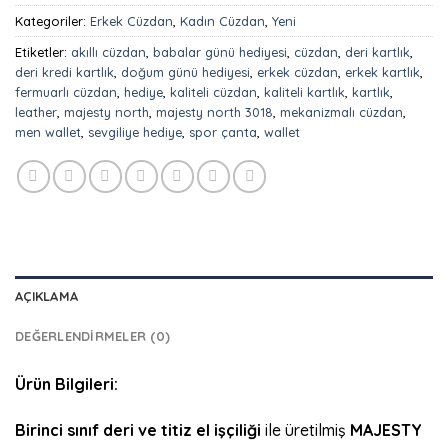
Kategoriler:
Erkek Cüzdan
,
Kadın Cüzdan
,
Yeni
Etiketler:
akıllı cüzdan
,
babalar günü hediyesi
,
cüzdan
,
deri kartlık
,
deri kredi kartlık
,
doğum günü hediyesi
,
erkek cüzdan
,
erkek kartlık
,
fermuarlı cüzdan
,
hediye
,
kaliteli cüzdan
,
kaliteli kartlık
,
kartlık
,
leather
,
majesty north
,
majesty north 3018
,
mekanizmalı cüzdan
,
men wallet
,
sevgiliye hediye
,
spor çanta
,
wallet
AÇIKLAMA
DEĞERLENDIRMELER (0)
Ürün Bilgileri:
Birinci sınıf deri ve titiz el işçiliği
ile üretilmiş
MAJESTY