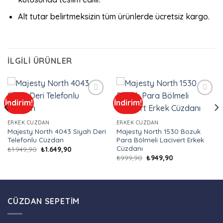
Alt tutar belirtmeksizin tüm ürünlerde ücretsiz kargo.
İLGILI ÜRÜNLER
İndirim!
İndirim!
Add to
Add to
wishlist
wishlist
ERKEK CÜZDAN
ERKEK CÜZDAN
Majesty North 4043 Siyah Deri
Majesty North 1530 Bozuk
Telefonlu Cüzdan
Para Bölmeli Lacivert Erkek
Cüzdanı
Orijinal
Şu
₺
1.949,90
₺
1.649,90
fiyat:
andaki
Orijinal
Şu
₺
999,90
₺
949,90
₺1.949,90.
fiyat:
fiyat:
andaki
₺1.649,90.
₺999,90.
fiyat:
₺949,90.
CÜZDAN SEPETIM