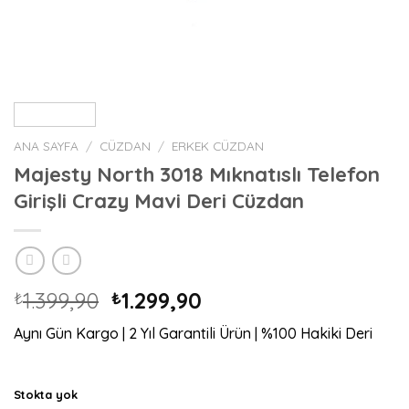
ANA SAYFA
/
CÜZDAN
/
ERKEK CÜZDAN
Majesty North 3018 Mıknatıslı Telefon
Girişli Crazy Mavi Deri Cüzdan
Orijinal
Şu
1.399,90
1.299,90
₺
₺
fiyat:
andaki
Aynı Gün Kargo | 2 Yıl Garantili Ürün | %100 Hakiki Deri
₺1.399,90.
fiyat:
₺1.299,90.
Stokta yok