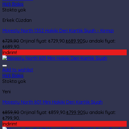
Hızlı Bakış
Stokta yok
Erkek Cüzdan
Majesty North 1352 Hakiki Deri Kartlık Siyah – Kırmızı
₺
729,90
Orijinal fiyat: ₺729,90.
₺
689,90
Şu andaki fiyat:
₺689,90.
İndirim!
Add to wishlist
Hızlı Bakış
Stokta yok
Yeni
Majesty North 601 Mini Hakiki Deri Kartlık Siyah
₺
859,90
Orijinal fiyat: ₺859,90.
₺
799,90
Şu andaki fiyat:
₺799,90.
İndirim!