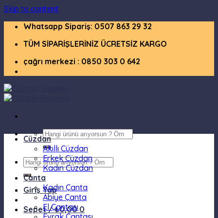
Skip to content
Whatsapp Sipariş: 0507 863 29 32
TÜM SİPARİŞLERİNİZ ÜCRETSİZ KARGO
çağrı merkezi : 0850 303 0 642
Cüzdan
Akıllı Cüzdan
Erkek Cüzdan
Kadın Cüzdan
Çanta
Kadın Çanta
Giriş Yap
Abiye Çanta
El Çantası
Sepet /
₺
0,00
0
Evrak Çantası