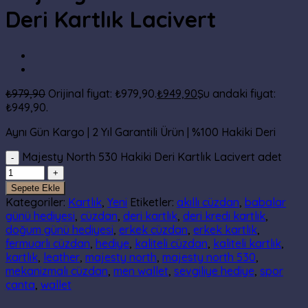
Deri Kartlık Lacivert
₺
979,90
Orijinal fiyat: ₺979,90.
₺
949,90
Şu andaki fiyat:
₺949,90.
Aynı Gün Kargo | 2 Yıl Garantili Ürün | %100 Hakiki Deri
Majesty North 530 Hakiki Deri Kartlık Lacivert adet
Sepete Ekle
Kategoriler:
Kartlık
,
Yeni
Etiketler:
akıllı cüzdan
,
babalar
günü hediyesi
,
cüzdan
,
deri kartlık
,
deri kredi kartlık
,
doğum günü hediyesi
,
erkek cüzdan
,
erkek kartlık
,
fermuarlı cüzdan
,
hediye
,
kaliteli cüzdan
,
kaliteli kartlık
,
kartlık
,
leather
,
majesty north
,
majesty north 530
,
mekanizmalı cüzdan
,
men wallet
,
sevgiliye hediye
,
spor
çanta
,
wallet