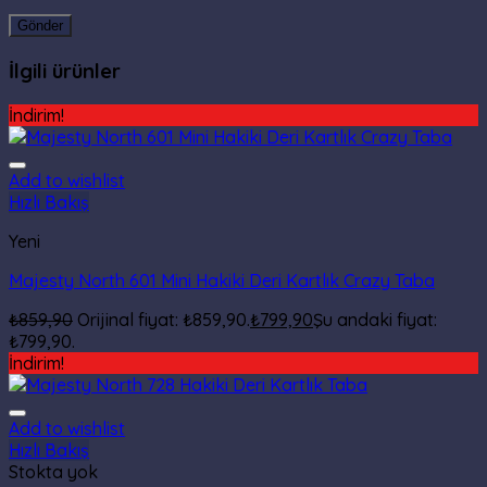
İlgili ürünler
İndirim!
Add to wishlist
Hızlı Bakış
Yeni
Majesty North 601 Mini Hakiki Deri Kartlık Crazy Taba
₺
859,90
Orijinal fiyat: ₺859,90.
₺
799,90
Şu andaki fiyat:
₺799,90.
İndirim!
Add to wishlist
Hızlı Bakış
Stokta yok