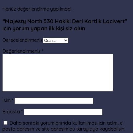
Henüz değerlendirme yapılmadı.
“Majesty North 530 Hakiki Deri Kartlık Lacivert”
için yorum yapan ilk kişi siz olun
Derecelendirmeniz
Değerlendirmeniz
*
İsim
*
E-posta
*
Daha sonraki yorumlarımda kullanılması için adım, e-
posta adresim ve site adresim bu tarayıcıya kaydedilsin.