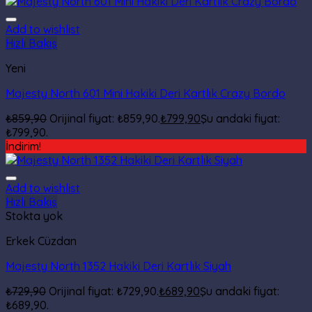
Add to wishlist
Hızlı Bakış
Yeni
Majesty North 601 Mini Hakiki Deri Kartlık Crazy Bordo
₺
859,90
Orijinal fiyat: ₺859,90.
₺
799,90
Şu andaki fiyat:
₺799,90.
İndirim!
Add to wishlist
Hızlı Bakış
Stokta yok
Erkek Cüzdan
Majesty North 1352 Hakiki Deri Kartlık Siyah
₺
729,90
Orijinal fiyat: ₺729,90.
₺
689,90
Şu andaki fiyat:
₺689,90.