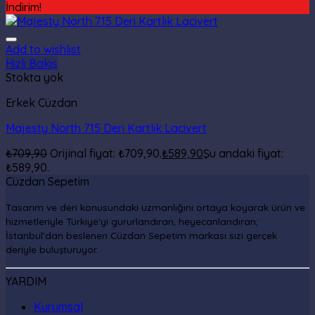
İndirim!
Add to wishlist
Hızlı Bakış
Stokta yok
Erkek Cüzdan
Majesty North 715 Deri Kartlık Lacivert
₺
709,90
Orijinal fiyat: ₺709,90.
₺
589,90
Şu andaki fiyat:
₺589,90.
Cüzdan Sepetim
Tasarım ve deri konusundaki uzmanlığını ortaya koyarak ürün ve
hizmetleriyle Türkiye'yi gururlandıran, heyecanlandıran;
İstanbul’dan beslenen Cüzdan Sepetim markası sizi gerçek
deriyle buluşturuyor.
YARDIM
Kurumsal