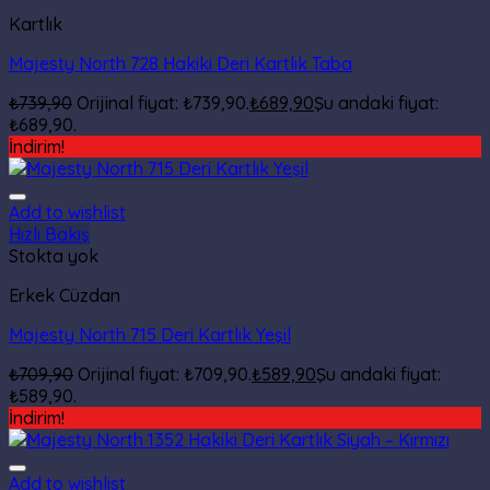
Kartlık
Majesty North 728 Hakiki Deri Kartlık Taba
₺
739,90
Orijinal fiyat: ₺739,90.
₺
689,90
Şu andaki fiyat:
₺689,90.
İndirim!
Add to wishlist
Hızlı Bakış
Stokta yok
Erkek Cüzdan
Majesty North 715 Deri Kartlık Yeşil
₺
709,90
Orijinal fiyat: ₺709,90.
₺
589,90
Şu andaki fiyat:
₺589,90.
İndirim!
Add to wishlist