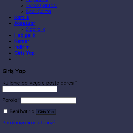
Evrak Çantası
Spor Çanta
Kartlık
Aksesuar
Sigaralık
Hediyelik
Kemer
İndirim
Giriş Yap
Giriş Yap
Kullanıcı adı veya e-posta adresi
*
Parola
*
Beni hatırla
Giriş Yap
Parolanızı mı unuttunuz?