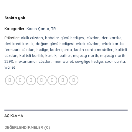
₺1.099,90.
Stokta yok
Kategoriler:
Kadın Çanta
,
TR
Etiketler:
akıllı cüzdan
,
babalar günü hediyesi
,
cüzdan
,
deri kartlık
,
deri kredi kartlık
,
doğum günü hediyesi
,
erkek cüzdan
,
erkek kartlık
,
fermuarlı cüzdan
,
hediye
,
kadın çanta
,
kadın çanta modelleri
,
kaliteli
cüzdan
,
kaliteli kartlık
,
kartlık
,
leather
,
majesty north
,
majesty north
2290
,
mekanizmalı cüzdan
,
men wallet
,
sevgiliye hediye
,
spor çanta
,
wallet
AÇIKLAMA
DEĞERLENDIRMELER (0)