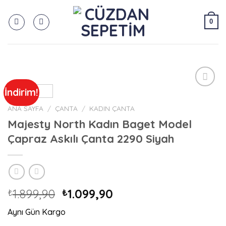
Skip
to
0
content
İndirim!
Add to
wishlist
ANA SAYFA
/
ÇANTA
/
KADIN ÇANTA
Majesty North Kadın Baget Model
Çapraz Askılı Çanta 2290 Siyah
Orijinal
Şu
1.899,90
1.099,90
₺
₺
fiyat:
andaki
Aynı Gün Kargo
₺1.899,90.
fiyat: