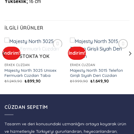
Yükseklik;
16 cm
İLGILI ÜRÜNLER
İndirim!
İndirim!
Add to
Add to
STOKTA YOK
wishlist
wishlist
ERKEK CÜZDAN
ERKEK CÜZDAN
Majesty North 3025 Unisex
Majesty North 3015 Telefon
Fermuarlı Cüzdan Taba
Girişli Siyah Deri Cüzdan
Orijinal
Şu
Orijinal
Şu
₺
1.249,90
₺
899,90
₺
1.999,90
₺
1.649,90
fiyat:
andaki
fiyat:
andaki
₺1.249,90.
fiyat:
₺1.999,90.
fiyat:
₺899,90.
₺1.649,90.
CÜZDAN SEPETIM
Tasarım ve deri konusundaki uzmanlığını ortaya koyarak ürün
ve hizmetleriyle Türkiye'yi gururlandıran, heyecanlandıran;