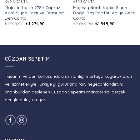
KADIN ÇANTA
ABIYE ÇANTA
Majesty North 2784 Çapraz
Majesty North Kadın Siyah
Askılı Siyah Çıtçıt ve Fermuarlı
Doğal Taş Portföy Abiye Gece
Deri Çanta
Çanta
Orijinal
Şu
Orijinal
Şu
₺
1.899,90
₺
1.274,90
₺
2.049,90
₺
1.549,90
fiyat:
andaki
fiyat:
andaki
₺1.899,90.
fiyat:
₺2.049,90.
fiyat:
₺1.274,90.
₺1.549,90.
CÜZDAN SEPETIM
Tasarım ve deri konusundaki uzmanlığını ortaya koyarak ürün
ve hizmetleriyle Türkiye'yi gururlandıran, heyecanlandıran;
İstanbul’dan beslenen Cüzdan Sepetim markası sizi gerçek
deriyle buluşturuyor.