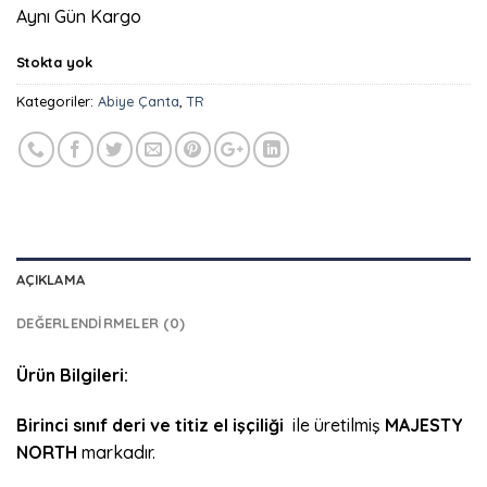
fiyat:
andaki
Aynı Gün Kargo
₺2.049,90.
fiyat:
₺1.549,90.
Stokta yok
Kategoriler:
Abiye Çanta
,
TR
AÇIKLAMA
DEĞERLENDIRMELER (0)
Ürün Bilgileri:
Birinci sınıf deri ve titiz el işçiliği
ile üretilmiş
MAJESTY
NORTH
markadır.