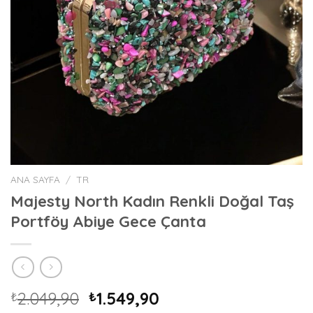
ANA SAYFA
/
TR
Majesty North Kadın Renkli Doğal Taş
Portföy Abiye Gece Çanta
Orijinal
Şu
2.049,90
1.549,90
₺
₺