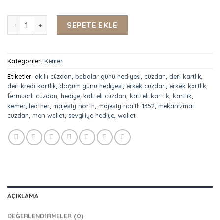
₺949,90.
Majesty North Taba Gerçek Deri Klasik Kemeri adet
SEPETE EKLE
Kategoriler:
Kemer
Etiketler:
akıllı cüzdan
,
babalar günü hediyesi
,
cüzdan
,
deri kartlık
,
deri kredi kartlık
,
doğum günü hediyesi
,
erkek cüzdan
,
erkek kartlık
,
fermuarlı cüzdan
,
hediye
,
kaliteli cüzdan
,
kaliteli kartlık
,
kartlık
,
kemer
,
leather
,
majesty north
,
majesty north 1352
,
mekanizmalı
cüzdan
,
men wallet
,
sevgiliye hediye
,
wallet
AÇIKLAMA
DEĞERLENDIRMELER (0)