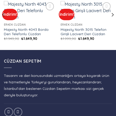
İndirim!
İndirim!
Add to
Add to
wishlist
wishlist
ERKEK CÜZDAN
ERKEK CÜZDAN
Majesty North 4043 Bordo
Majesty North 3015 Telefon
Deri Telefonlu Cüzdan
Girişli Lacivert Deri Cüzdan
Orijinal
Şu
Orijinal
Şu
₺
1.949,90
₺
1.649,90
₺
1.999,90
₺
1.649,90
fiyat:
andaki
fiyat:
andaki
₺1.949,90.
fiyat:
₺1.999,90.
fiyat:
₺1.649,90.
₺1.649,90.
CÜZDAN SEPETIM
Tasarım ve deri konusundaki uzmanlığını ortaya koyarak ürün
ve hizmetleriyle Türkiye'yi gururlandıran, heyecanlandıran;
İstanbul’dan beslenen Cüzdan Sepetim markası sizi gerçek
deriyle buluşturuyor.