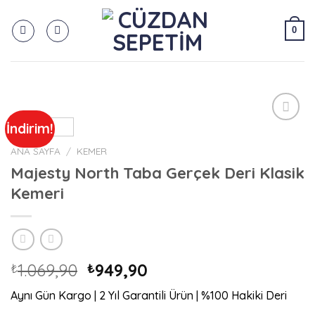
Skip
to
0
content
İndirim!
Add to
wishlist
ANA SAYFA
/
KEMER
Majesty North Taba Gerçek Deri Klasik
Kemeri
Orijinal
Şu
1.069,90
949,90
₺
₺
fiyat:
andaki
Aynı Gün Kargo | 2 Yıl Garantili Ürün | %100 Hakiki Deri
₺1.069,90.
fiyat: